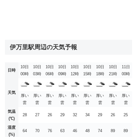
伊万里駅周辺の天気予報
10日
10日
10日
10日
10日
10日
10日
10日
11日
日時
00時
03時
06時
09時
12時
15時
18時
21時
00時
天気
厚い
厚い
厚い
厚い
厚い
厚い
厚い
厚い
厚い
雲
雲
雲
雲
雲
雲
雲
雲
雲
気温
28
27
26
29
32
34
29
26
25
(℃)
湿度
64
70
76
63
46
48
74
89
89
(%)