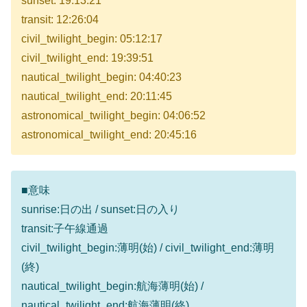
sunset: 19:13:21
transit: 12:26:04
civil_twilight_begin: 05:12:17
civil_twilight_end: 19:39:51
nautical_twilight_begin: 04:40:23
nautical_twilight_end: 20:11:45
astronomical_twilight_begin: 04:06:52
astronomical_twilight_end: 20:45:16
■意味
sunrise:日の出 / sunset:日の入り
transit:子午線通過
civil_twilight_begin:薄明(始) / civil_twilight_end:薄明
(終)
nautical_twilight_begin:航海薄明(始) /
nautical_twilight_end:航海薄明(終)