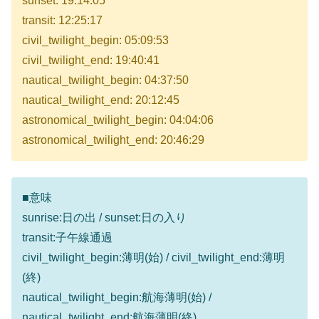
sunset: 19:14:05
transit: 12:25:17
civil_twilight_begin: 05:09:53
civil_twilight_end: 19:40:41
nautical_twilight_begin: 04:37:50
nautical_twilight_end: 20:12:45
astronomical_twilight_begin: 04:04:06
astronomical_twilight_end: 20:46:29
■意味
sunrise:日の出 / sunset:日の入り
transit:子午線通過
civil_twilight_begin:薄明(始) / civil_twilight_end:薄明
(終)
nautical_twilight_begin:航海薄明(始) /
nautical_twilight_end:航海薄明(終)