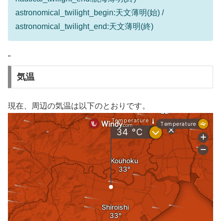
astronomical_twilight_begin:天文薄明(始) /
astronomical_twilight_end:天文薄明(終)
"
気温
現在、周辺の気温は以下のとおりです。