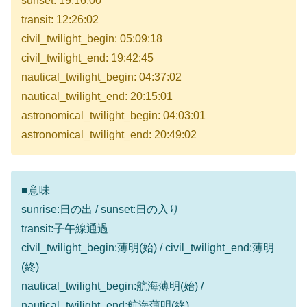
sunset: 19:16:00
transit: 12:26:02
civil_twilight_begin: 05:09:18
civil_twilight_end: 19:42:45
nautical_twilight_begin: 04:37:02
nautical_twilight_end: 20:15:01
astronomical_twilight_begin: 04:03:01
astronomical_twilight_end: 20:49:02
■意味
sunrise:日の出 / sunset:日の入り
transit:子午線通過
civil_twilight_begin:薄明(始) / civil_twilight_end:薄明
(終)
nautical_twilight_begin:航海薄明(始) /
nautical_twilight_end:航海薄明(終)