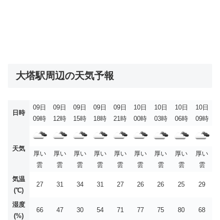
大塔駅周辺の天気予報
09日
09日
09日
09日
09日
10日
10日
10日
10日
日時
09時
12時
15時
18時
21時
00時
03時
06時
09時
天気
厚い
厚い
厚い
厚い
厚い
厚い
厚い
厚い
厚い
雲
雲
雲
雲
雲
雲
雲
雲
雲
気温
27
31
34
31
27
26
26
25
29
(℃)
湿度
66
47
30
54
71
77
75
80
68
(%)