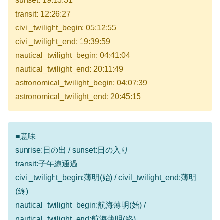
sunset: 19:13:31
transit: 12:26:27
civil_twilight_begin: 05:12:55
civil_twilight_end: 19:39:59
nautical_twilight_begin: 04:41:04
nautical_twilight_end: 20:11:49
astronomical_twilight_begin: 04:07:39
astronomical_twilight_end: 20:45:15
■意味
sunrise:日の出 / sunset:日の入り
transit:子午線通過
civil_twilight_begin:薄明(始) / civil_twilight_end:薄明
(終)
nautical_twilight_begin:航海薄明(始) /
nautical_twilight_end:航海薄明(終)