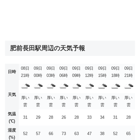
肥前長田駅周辺の天気予報
08日
09日
09日
09日
09日
09日
09日
09日
09日
日時
21時
00時
03時
06時
09時
12時
15時
18時
21時
天気
厚い
厚い
厚い
厚い
厚い
厚い
厚い
厚い
厚い
雲
雲
雲
雲
雲
雲
雲
雲
雲
気温
31
29
28
26
28
33
34
31
28
(℃)
湿度
52
57
66
73
63
47
38
52
65
(%)