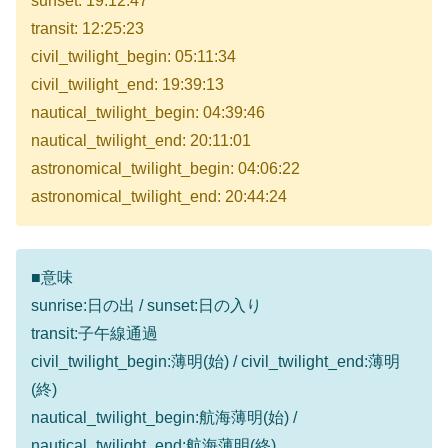
sunset: 19:12:47
transit: 12:25:23
civil_twilight_begin: 05:11:34
civil_twilight_end: 19:39:13
nautical_twilight_begin: 04:39:46
nautical_twilight_end: 20:11:01
astronomical_twilight_begin: 04:06:22
astronomical_twilight_end: 20:44:24
■意味
sunrise:日の出 / sunset:日の入り
transit:子午線通過
civil_twilight_begin:薄明(始) / civil_twilight_end:薄明
(終)
nautical_twilight_begin:航海薄明(始) /
nautical_twilight_end:航海薄明(終)