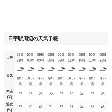
日宇駅周辺の天気予報
08日
09日
09日
09日
09日
09日
09日
09日
09日
日時
21時
00時
03時
06時
09時
12時
15時
18時
21時
天気
厚い
厚い
厚い
厚い
厚い
厚い
厚い
厚い
厚い
雲
雲
雲
雲
雲
雲
雲
雲
雲
気温
27
26
25
22
27
32
34
27
25
(℃)
湿度
57
60
63
71
57
37
34
62
68
(%)