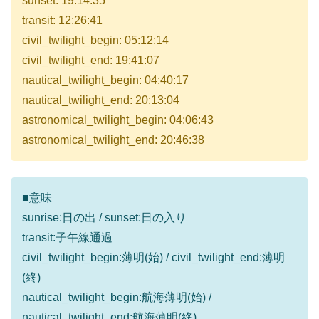
sunset: 19:14:35
transit: 12:26:41
civil_twilight_begin: 05:12:14
civil_twilight_end: 19:41:07
nautical_twilight_begin: 04:40:17
nautical_twilight_end: 20:13:04
astronomical_twilight_begin: 04:06:43
astronomical_twilight_end: 20:46:38
■意味
sunrise:日の出 / sunset:日の入り
transit:子午線通過
civil_twilight_begin:薄明(始) / civil_twilight_end:薄明
(終)
nautical_twilight_begin:航海薄明(始) /
nautical_twilight_end:航海薄明(終)