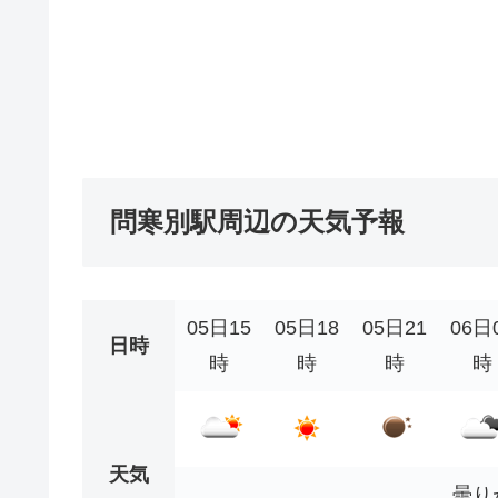
問寒別駅周辺の天気予報
05日15
05日18
05日21
06日
日時
時
時
時
時
天気
曇り