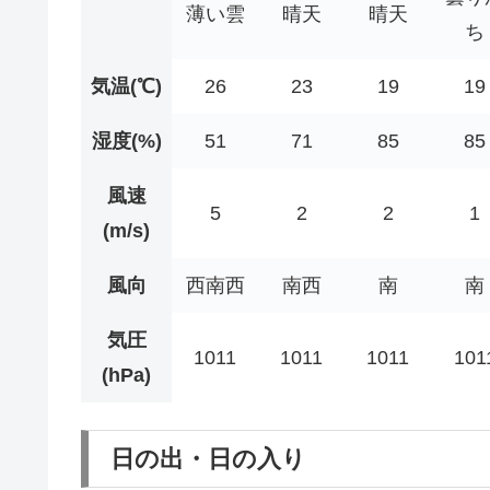
薄い雲
晴天
晴天
ち
気温(℃)
26
23
19
19
湿度(%)
51
71
85
85
風速
5
2
2
1
(m/s)
風向
西南西
南西
南
南
気圧
1011
1011
1011
101
(hPa)
日の出・日の入り