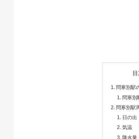
目
問寒別駅
問寒別
問寒別駅
日の出
気温
降水量