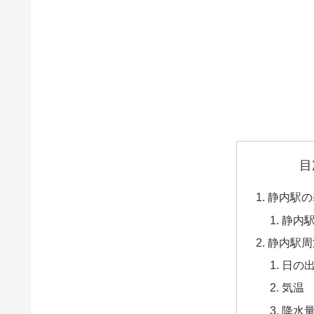
目
静内駅の
静内
静内駅周
日の
気温
降水