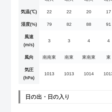
気温(℃)
22
22
20
17
湿度(%)
79
82
88
91
風速
3
3
4
4
(m/s)
風向
南南東
南東
東南東
東
気圧
1013
1013
1014
101
(hPa)
日の出・日の入り