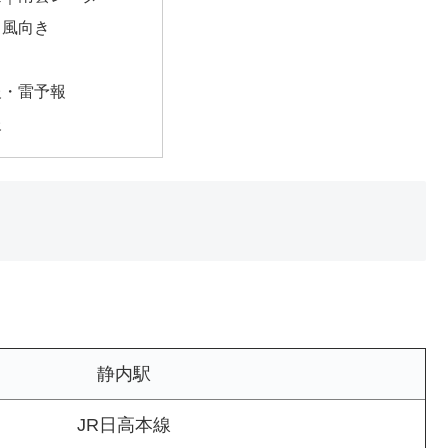
・風向き
報・雷予報
報
静内駅
JR日高本線