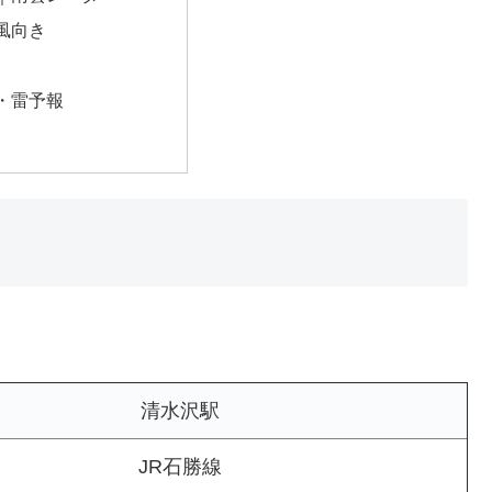
風向き
・雷予報
清水沢駅
JR石勝線