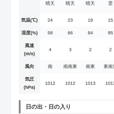
晴天
晴天
晴天
雲
気温(℃)
24
23
19
15
湿度(%)
58
66
84
95
風速
4
3
2
2
(m/s)
風向
南
南南東
南東
東南
気圧
1012
1012
1013
101
(hPa)
日の出・日の入り