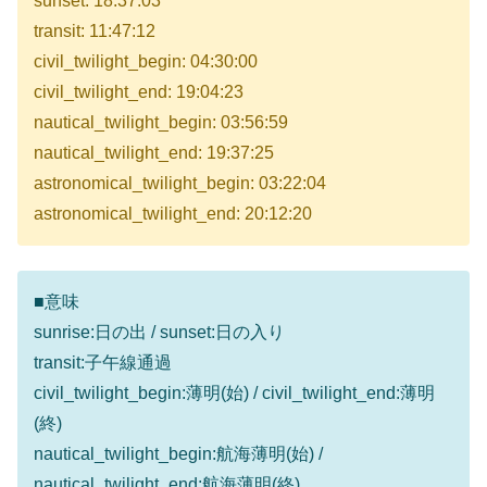
sunset: 18:37:03
transit: 11:47:12
civil_twilight_begin: 04:30:00
civil_twilight_end: 19:04:23
nautical_twilight_begin: 03:56:59
nautical_twilight_end: 19:37:25
astronomical_twilight_begin: 03:22:04
astronomical_twilight_end: 20:12:20
■意味
sunrise:日の出 / sunset:日の入り
transit:子午線通過
civil_twilight_begin:薄明(始) / civil_twilight_end:薄明
(終)
nautical_twilight_begin:航海薄明(始) /
nautical_twilight_end:航海薄明(終)