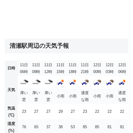
清瀬駅周辺の天気予報
11日
11日
11日
11日
11日
11日
12日
12日
12日
日時
06時
09時
12時
15時
18時
21時
00時
03時
06時
天気
厚い
厚い
厚い
適度
適度
小雨
小雨
小雨
小雨
雲
雲
雲
な雨
な雨
気温
23
27
27
29
27
23
22
22
22
(℃)
湿度
76
65
37
38
53
85
85
81
91
(%)