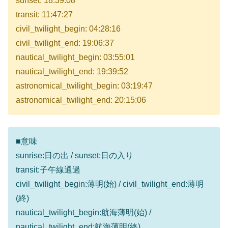
sunset: 18:39:08
transit: 11:47:27
civil_twilight_begin: 04:28:16
civil_twilight_end: 19:06:37
nautical_twilight_begin: 03:55:01
nautical_twilight_end: 19:39:52
astronomical_twilight_begin: 03:19:47
astronomical_twilight_end: 20:15:06
■意味
sunrise:日の出 / sunset:日の入り
transit:子午線通過
civil_twilight_begin:薄明(始) / civil_twilight_end:薄明
(終)
nautical_twilight_begin:航海薄明(始) /
nautical_twilight_end:航海薄明(終)