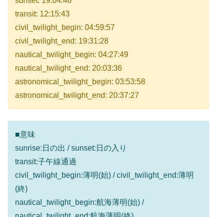
sunset: 19:04:48
transit: 12:15:43
civil_twilight_begin: 04:59:57
civil_twilight_end: 19:31:28
nautical_twilight_begin: 04:27:49
nautical_twilight_end: 20:03:36
astronomical_twilight_begin: 03:53:58
astronomical_twilight_end: 20:37:27
■意味
sunrise:日の出 / sunset:日の入り
transit:子午線通過
civil_twilight_begin:薄明(始) / civil_twilight_end:薄明
(終)
nautical_twilight_begin:航海薄明(始) /
nautical_twilight_end:航海薄明(終)