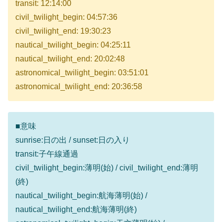
transit: 12:14:00
civil_twilight_begin: 04:57:36
civil_twilight_end: 19:30:23
nautical_twilight_begin: 04:25:11
nautical_twilight_end: 20:02:48
astronomical_twilight_begin: 03:51:01
astronomical_twilight_end: 20:36:58
■意味
sunrise:日の出 / sunset:日の入り
transit:子午線通過
civil_twilight_begin:薄明(始) / civil_twilight_end:薄明
(終)
nautical_twilight_begin:航海薄明(始) /
nautical_twilight_end:航海薄明(終)