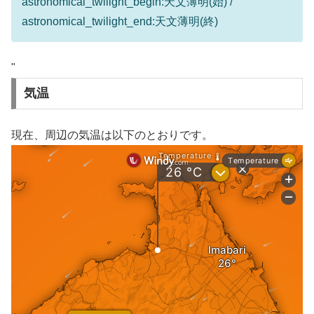
astronomical_twilight_begin:天文薄明(始) /
astronomical_twilight_end:天文薄明(終)
"
気温
現在、周辺の気温は以下のとおりです。