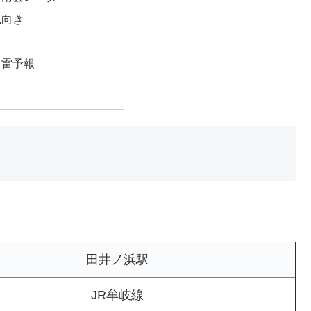
風向き
・雷予報
。
田井ノ浜駅
JR牟岐線