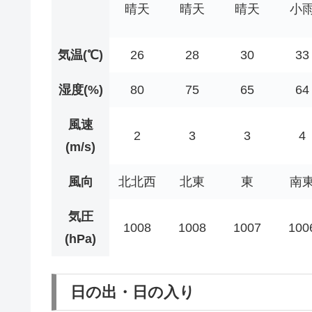
晴天
晴天
晴天
小
気温(℃)
26
28
30
33
湿度(%)
80
75
65
64
風速
2
3
3
4
(m/s)
風向
北北西
北東
東
南
気圧
1008
1008
1007
100
(hPa)
日の出・日の入り