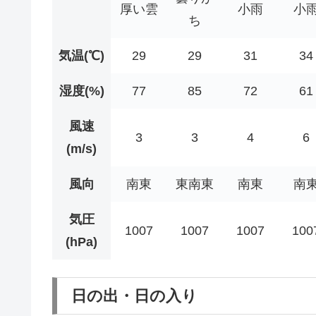
厚い雲
小雨
小
ち
気温(℃)
29
29
31
34
湿度(%)
77
85
72
61
風速
3
3
4
6
(m/s)
風向
南東
東南東
南東
南
気圧
1007
1007
1007
100
(hPa)
日の出・日の入り