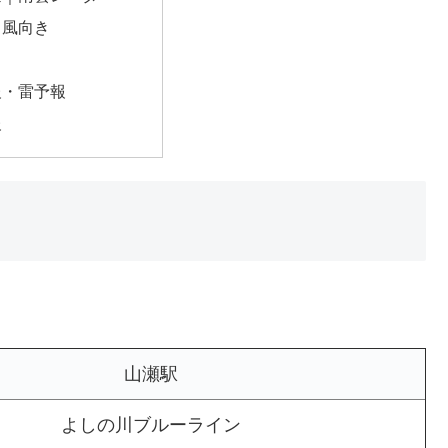
・風向き
報・雷予報
報
山瀬駅
よしの川ブルーライン