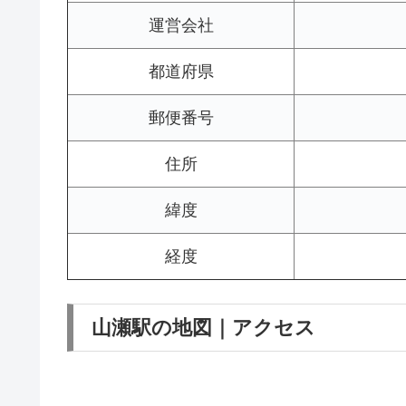
運営会社
都道府県
郵便番号
住所
緯度
経度
山瀬駅の地図｜アクセス