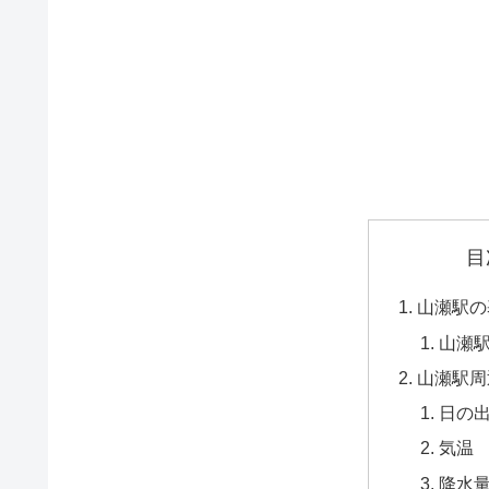
目
山瀬駅の
山瀬
山瀬駅周
日の
気温
降水