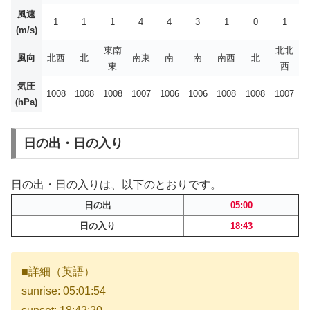
風速
1
1
1
4
4
3
1
0
1
(m/s)
東南
北北
風向
北西
北
南東
南
南
南西
北
東
西
気圧
1008
1008
1008
1007
1006
1006
1008
1008
1007
(hPa)
日の出・日の入り
日の出・日の入りは、以下のとおりです。
日の出
05:00
日の入り
18:43
■詳細（英語）
sunrise: 05:01:54