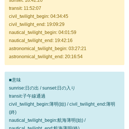
sunset: 18:42:20
transit: 11:52:07
civil_twilight_begin: 04:34:45
civil_twilight_end: 19:09:29
nautical_twilight_begin: 04:01:59
nautical_twilight_end: 19:42:16
astronomical_twilight_begin: 03:27:21
astronomical_twilight_end: 20:16:54
■意味
sunrise:日の出 / sunset:日の入り
transit:子午線通過
civil_twilight_begin:薄明(始) / civil_twilight_end:薄明
(終)
nautical_twilight_begin:航海薄明(始) /
nautical_twilight_end:航海薄明(終)