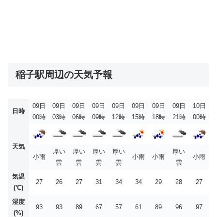
稲子駅周辺の天気予報
09日
09日
09日
09日
09日
09日
09日
09日
10日
日時
00時
03時
06時
09時
12時
15時
18時
21時
00時
天気
厚い
厚い
厚い
厚い
厚い
小雨
小雨
小雨
小雨
雲
雲
雲
雲
雲
気温
27
26
27
31
34
34
29
28
27
(℃)
湿度
93
93
89
67
57
61
89
96
97
(%)