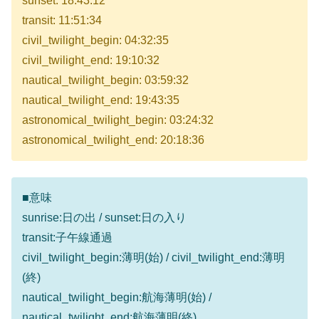
sunset: 18:43:12
transit: 11:51:34
civil_twilight_begin: 04:32:35
civil_twilight_end: 19:10:32
nautical_twilight_begin: 03:59:32
nautical_twilight_end: 19:43:35
astronomical_twilight_begin: 03:24:32
astronomical_twilight_end: 20:18:36
■意味
sunrise:日の出 / sunset:日の入り
transit:子午線通過
civil_twilight_begin:薄明(始) / civil_twilight_end:薄明
(終)
nautical_twilight_begin:航海薄明(始) /
nautical_twilight_end:航海薄明(終)