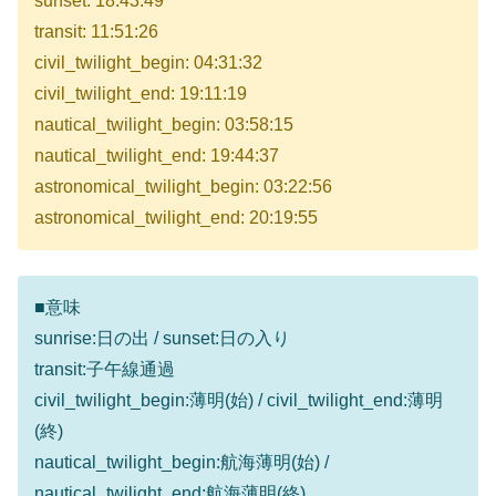
sunset: 18:43:49
transit: 11:51:26
civil_twilight_begin: 04:31:32
civil_twilight_end: 19:11:19
nautical_twilight_begin: 03:58:15
nautical_twilight_end: 19:44:37
astronomical_twilight_begin: 03:22:56
astronomical_twilight_end: 20:19:55
■意味
sunrise:日の出 / sunset:日の入り
transit:子午線通過
civil_twilight_begin:薄明(始) / civil_twilight_end:薄明
(終)
nautical_twilight_begin:航海薄明(始) /
nautical_twilight_end:航海薄明(終)