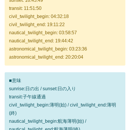
sunset: 18:43:49
transit: 11:51:50
civil_twilight_begin: 04:32:18
civil_twilight_end: 19:11:22
nautical_twilight_begin: 03:58:57
nautical_twilight_end: 19:44:42
astronomical_twilight_begin: 03:23:36
astronomical_twilight_end: 20:20:04
■意味
sunrise:日の出 / sunset:日の入り
transit:子午線通過
civil_twilight_begin:薄明(始) / civil_twilight_end:薄明
(終)
nautical_twilight_begin:航海薄明(始) /
nautical_twilight_end:航海薄明(終)