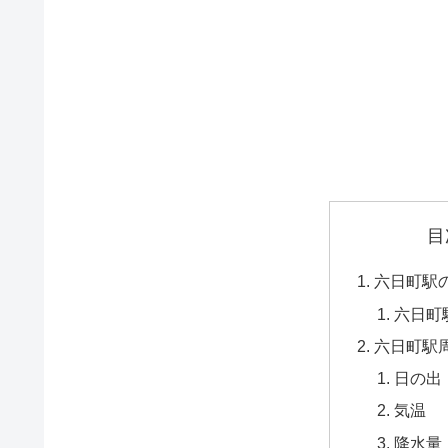
目
六日町駅
六日町
六日町駅
日の出
気温
降水量