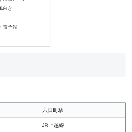
風向き
・雷予報
六日町駅
JR上越線