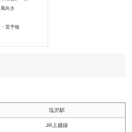
・風向き
報・雷予報
報
塩沢駅
JR上越線