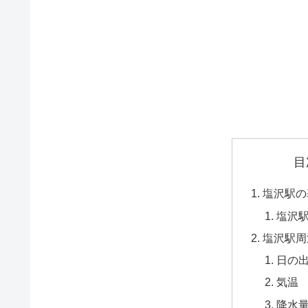
目
塩沢駅の
塩沢
塩沢駅周
日の
気温
降水