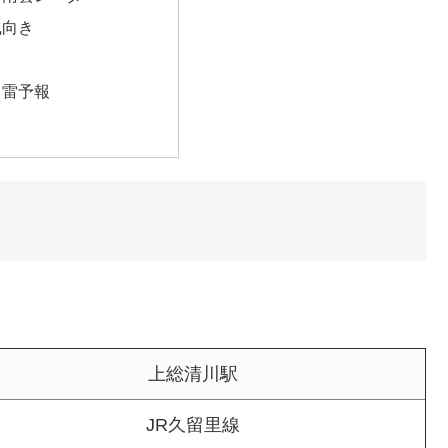
風向き
・雷予報
。
上総清川駅
JR久留里線