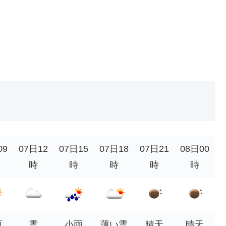
09
07日12
07日15
07日18
07日21
08日00
時
時
時
時
時
雨
雲
小雨
薄い雲
晴天
晴天