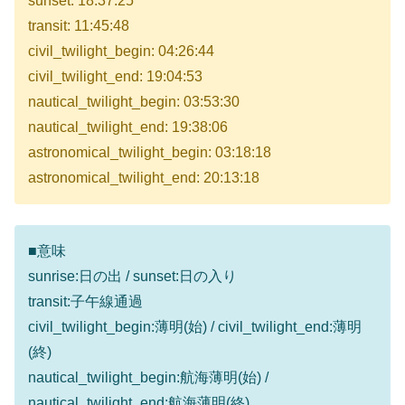
sunset: 18:37:25
transit: 11:45:48
civil_twilight_begin: 04:26:44
civil_twilight_end: 19:04:53
nautical_twilight_begin: 03:53:30
nautical_twilight_end: 19:38:06
astronomical_twilight_begin: 03:18:18
astronomical_twilight_end: 20:13:18
■意味
sunrise:日の出 / sunset:日の入り
transit:子午線通過
civil_twilight_begin:薄明(始) / civil_twilight_end:薄明
(終)
nautical_twilight_begin:航海薄明(始) /
nautical_twilight_end:航海薄明(終)