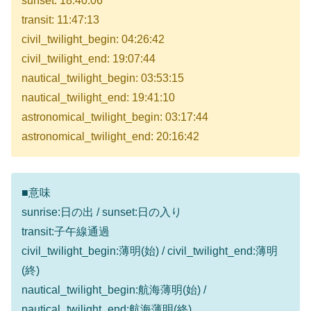
sunset: 18:40:06
transit: 11:47:13
civil_twilight_begin: 04:26:42
civil_twilight_end: 19:07:44
nautical_twilight_begin: 03:53:15
nautical_twilight_end: 19:41:10
astronomical_twilight_begin: 03:17:44
astronomical_twilight_end: 20:16:42
■意味
sunrise:日の出 / sunset:日の入り
transit:子午線通過
civil_twilight_begin:薄明(始) / civil_twilight_end:薄明
(終)
nautical_twilight_begin:航海薄明(始) /
nautical_twilight_end:航海薄明(終)