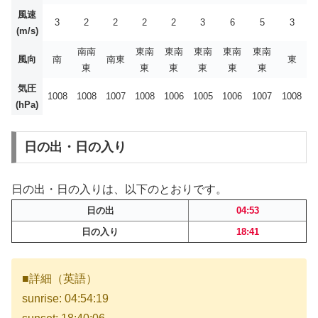
風速
3
2
2
2
2
3
6
5
3
(m/s)
南南
東南
東南
東南
東南
東南
風向
南
南東
東
東
東
東
東
東
東
気圧
1008
1008
1007
1008
1006
1005
1006
1007
1008
(hPa)
日の出・日の入り
日の出・日の入りは、以下のとおりです。
日の出
04:53
日の入り
18:41
■詳細（英語）
sunrise: 04:54:19