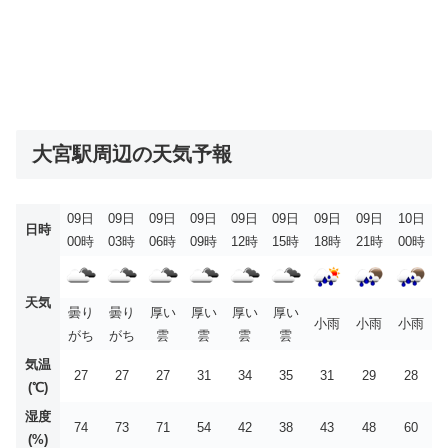
大宮駅周辺の天気予報
09日
09日
09日
09日
09日
09日
09日
09日
10日
日時
00時
03時
06時
09時
12時
15時
18時
21時
00時
天気
曇り
曇り
厚い
厚い
厚い
厚い
小雨
小雨
小雨
がち
がち
雲
雲
雲
雲
気温
27
27
27
31
34
35
31
29
28
(℃)
湿度
74
73
71
54
42
38
43
48
60
(%)