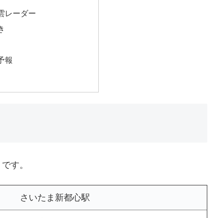
雲レーダー
き
予報
りです。
さいたま新都心駅