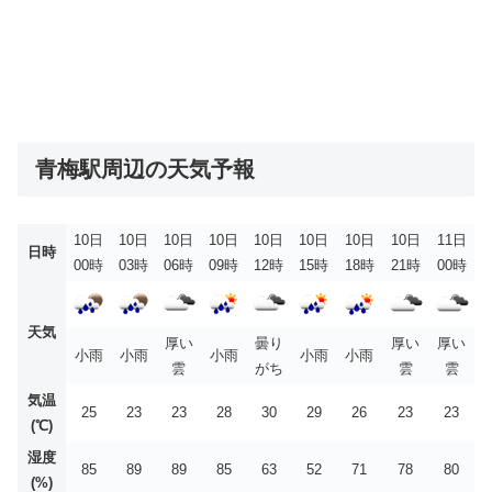
青梅駅周辺の天気予報
10日
10日
10日
10日
10日
10日
10日
10日
11日
日時
00時
03時
06時
09時
12時
15時
18時
21時
00時
天気
厚い
曇り
厚い
厚い
小雨
小雨
小雨
小雨
小雨
雲
がち
雲
雲
気温
25
23
23
28
30
29
26
23
23
(℃)
湿度
85
89
89
85
63
52
71
78
80
(%)