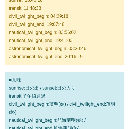
sunset: 18:40:18
transit: 11:48:33
civil_twilight_begin: 04:29:18
civil_twilight_end: 19:07:48
nautical_twilight_begin: 03:56:02
nautical_twilight_end: 19:41:03
astronomical_twilight_begin: 03:20:46
astronomical_twilight_end: 20:16:19
■意味
sunrise:日の出 / sunset:日の入り
transit:子午線通過
civil_twilight_begin:薄明(始) / civil_twilight_end:薄明
(終)
nautical_twilight_begin:航海薄明(始) /
nautical_twilight_end:航海薄明(終)