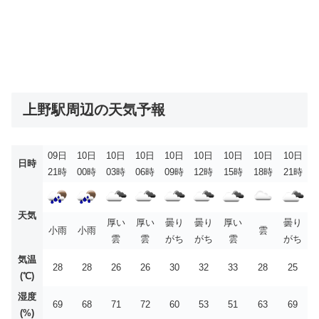
上野駅周辺の天気予報
09日
10日
10日
10日
10日
10日
10日
10日
10日
日時
21時
00時
03時
06時
09時
12時
15時
18時
21時
天気
厚い
厚い
曇り
曇り
厚い
曇り
小雨
小雨
雲
雲
雲
がち
がち
雲
がち
気温
28
28
26
26
30
32
33
28
25
(℃)
湿度
69
68
71
72
60
53
51
63
69
(%)