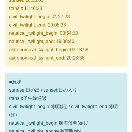
sunset: 18:38:05
transit: 11:46:28
civil_twilight_begin: 04:27:23
civil_twilight_end: 19:05:33
nautical_twilight_begin: 03:54:10
nautical_twilight_end: 19:38:46
astronomical_twilight_begin: 03:18:58
astronomical_twilight_end: 20:13:58
■意味
sunrise:日の出 / sunset:日の入り
transit:子午線通過
civil_twilight_begin:薄明(始) / civil_twilight_end:薄明
(終)
nautical_twilight_begin:航海薄明(始) /
nautical_twilight_end:航海薄明(終)