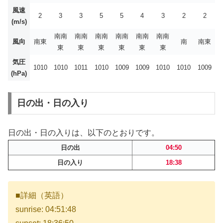
風速
2
3
3
5
5
4
3
2
2
(m/s)
南南
南南
南南
南南
南南
南南
風向
南東
南
南東
東
東
東
東
東
東
気圧
1010
1010
1011
1010
1009
1009
1010
1010
1009
(hPa)
日の出・日の入り
日の出・日の入りは、以下のとおりです。
日の出
04:50
日の入り
18:38
■詳細（英語）
sunrise: 04:51:48