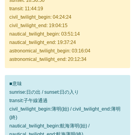
sunset: 18:36:50
transit: 11:44:19
civil_twilight_begin: 04:24:24
civil_twilight_end: 19:04:15
nautical_twilight_begin: 03:51:14
nautical_twilight_end: 19:37:24
astronomical_twilight_begin: 03:16:04
astronomical_twilight_end: 20:12:34
■意味
sunrise:日の出 / sunset:日の入り
transit:子午線通過
civil_twilight_begin:薄明(始) / civil_twilight_end:薄明
(終)
nautical_twilight_begin:航海薄明(始) /
nautical_twilight_end:航海薄明(終)