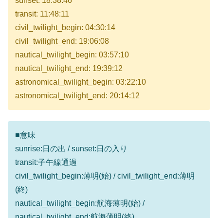
sunset: 18:38:46
transit: 11:48:11
civil_twilight_begin: 04:30:14
civil_twilight_end: 19:06:08
nautical_twilight_begin: 03:57:10
nautical_twilight_end: 19:39:12
astronomical_twilight_begin: 03:22:10
astronomical_twilight_end: 20:14:12
■意味
sunrise:日の出 / sunset:日の入り
transit:子午線通過
civil_twilight_begin:薄明(始) / civil_twilight_end:薄明
(終)
nautical_twilight_begin:航海薄明(始) /
nautical_twilight_end:航海薄明(終)