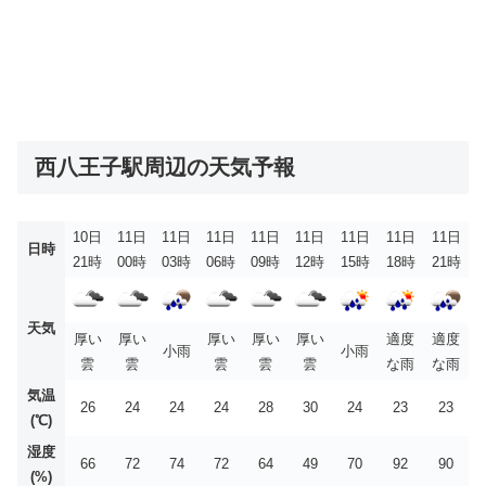
西八王子駅周辺の天気予報
10日
11日
11日
11日
11日
11日
11日
11日
11日
日時
21時
00時
03時
06時
09時
12時
15時
18時
21時
天気
厚い
厚い
厚い
厚い
厚い
適度
適度
小雨
小雨
雲
雲
雲
雲
雲
な雨
な雨
気温
26
24
24
24
28
30
24
23
23
(℃)
湿度
66
72
74
72
64
49
70
92
90
(%)