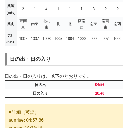
風速
2
1
4
1
1
1
3
2
2
(m/s)
東南
北北
南南
南南
風向
南東
北
北
南東
南西
東
東
西
東
気圧
1007
1007
1006
1005
1004
1000
999
997
1000
(hPa)
日の出・日の入り
日の出・日の入りは、以下のとおりです。
日の出
04:56
日の入り
18:40
■詳細（英語）
sunrise: 04:57:36