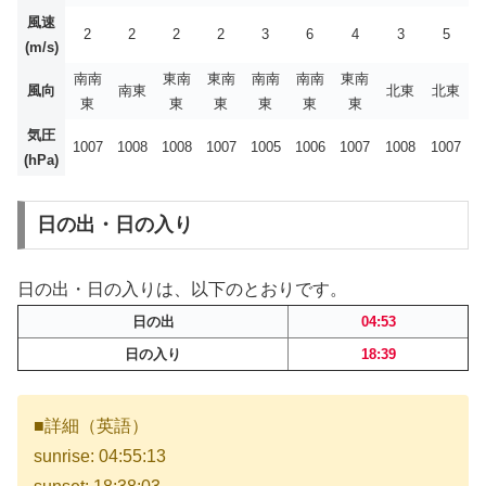
風速
2
2
2
2
3
6
4
3
5
(m/s)
南南
東南
東南
南南
南南
東南
風向
南東
北東
北東
東
東
東
東
東
東
気圧
1007
1008
1008
1007
1005
1006
1007
1008
1007
(hPa)
日の出・日の入り
日の出・日の入りは、以下のとおりです。
日の出
04:53
日の入り
18:39
■詳細（英語）
sunrise: 04:55:13