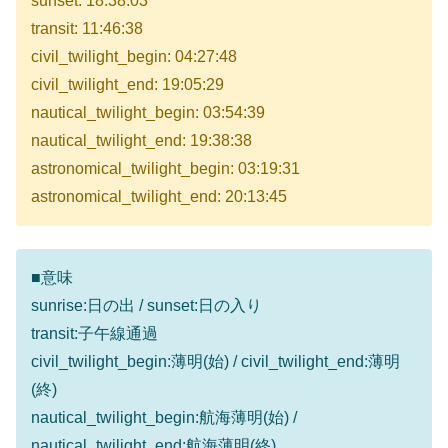
sunset: 18:38:03
transit: 11:46:38
civil_twilight_begin: 04:27:48
civil_twilight_end: 19:05:29
nautical_twilight_begin: 03:54:39
nautical_twilight_end: 19:38:38
astronomical_twilight_begin: 03:19:31
astronomical_twilight_end: 20:13:45
■意味
sunrise:日の出 / sunset:日の入り
transit:子午線通過
civil_twilight_begin:薄明(始) / civil_twilight_end:薄明
(終)
nautical_twilight_begin:航海薄明(始) /
nautical_twilight_end:航海薄明(終)