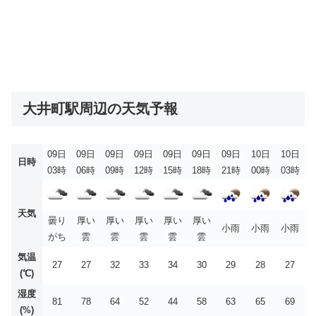
大井町駅周辺の天気予報
09日
09日
09日
09日
09日
09日
09日
10日
10日
日時
03時
06時
09時
12時
15時
18時
21時
00時
03時
天気
曇り
厚い
厚い
厚い
厚い
厚い
小雨
小雨
小雨
がち
雲
雲
雲
雲
雲
気温
27
27
32
33
34
30
29
28
27
(℃)
湿度
81
78
64
52
44
58
63
65
69
(%)