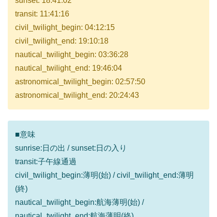
sunset: 18:41:02
transit: 11:41:16
civil_twilight_begin: 04:12:15
civil_twilight_end: 19:10:18
nautical_twilight_begin: 03:36:28
nautical_twilight_end: 19:46:04
astronomical_twilight_begin: 02:57:50
astronomical_twilight_end: 20:24:43
■意味
sunrise:日の出 / sunset:日の入り
transit:子午線通過
civil_twilight_begin:薄明(始) / civil_twilight_end:薄明
(終)
nautical_twilight_begin:航海薄明(始) /
nautical_twilight_end:航海薄明(終)