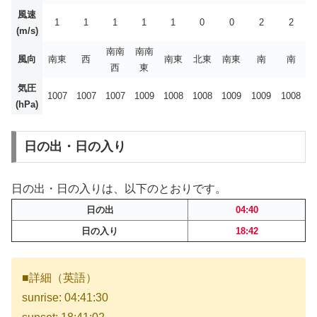
風速
1
1
1
1
1
0
0
2
2
(m/s)
南南
南南
風向
南東
西
南東
北東
南東
南
南
西
東
気圧
1007
1007
1007
1009
1008
1008
1009
1009
1008
(hPa)
日の出・日の入り
日の出・日の入りは、以下のとおりです。
日の出
04:40
日の入り
18:42
■詳細（英語）
sunrise: 04:41:30