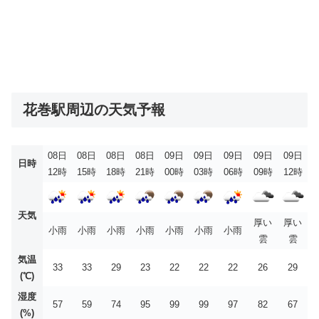
花巻駅周辺の天気予報
08日
08日
08日
08日
09日
09日
09日
09日
09日
日時
12時
15時
18時
21時
00時
03時
06時
09時
12時
天気
厚い
厚い
小雨
小雨
小雨
小雨
小雨
小雨
小雨
雲
雲
気温
33
33
29
23
22
22
22
26
29
(℃)
湿度
57
59
74
95
99
99
97
82
67
(%)