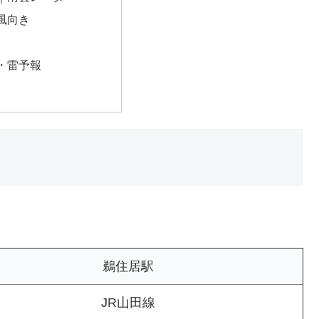
風向き
・雷予報
鵜住居駅
JR山田線