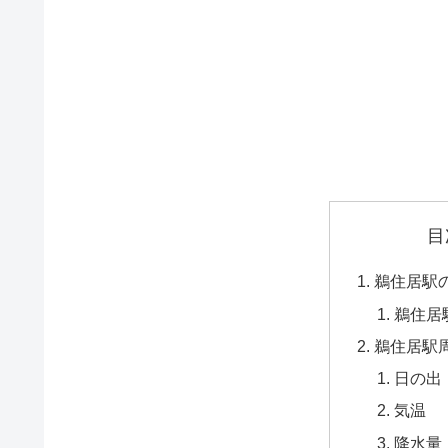
目
鵜住居駅
鵜住居
鵜住居駅
日の出
気温
降水量