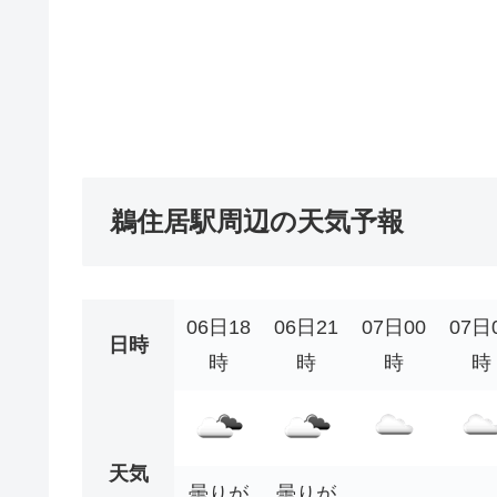
鵜住居駅周辺の天気予報
06日18
06日21
07日00
07日
日時
時
時
時
時
天気
曇りが
曇りが