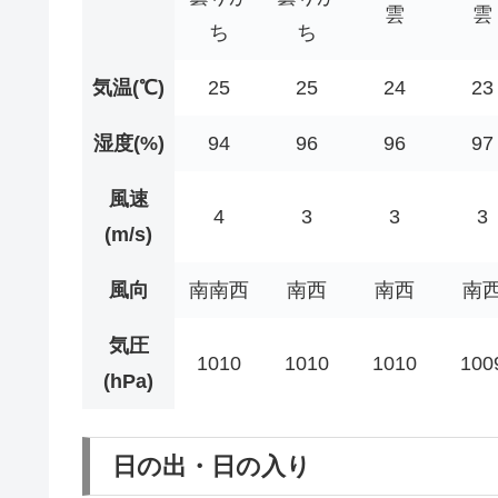
雲
雲
ち
ち
気温(℃)
25
25
24
23
湿度(%)
94
96
96
97
風速
4
3
3
3
(m/s)
風向
南南西
南西
南西
南
気圧
1010
1010
1010
100
(hPa)
日の出・日の入り