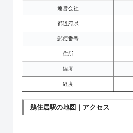
運営会社
都道府県
郵便番号
住所
緯度
経度
鵜住居駅の地図｜アクセス