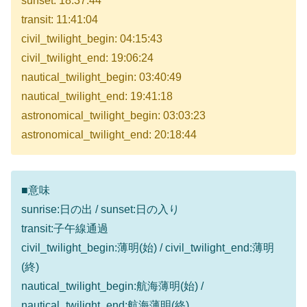
sunset: 18:37:44
transit: 11:41:04
civil_twilight_begin: 04:15:43
civil_twilight_end: 19:06:24
nautical_twilight_begin: 03:40:49
nautical_twilight_end: 19:41:18
astronomical_twilight_begin: 03:03:23
astronomical_twilight_end: 20:18:44
■意味
sunrise:日の出 / sunset:日の入り
transit:子午線通過
civil_twilight_begin:薄明(始) / civil_twilight_end:薄明
(終)
nautical_twilight_begin:航海薄明(始) /
nautical_twilight_end:航海薄明(終)