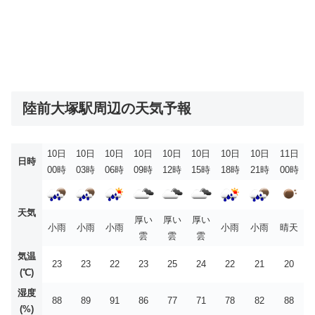
陸前大塚駅周辺の天気予報
10日
10日
10日
10日
10日
10日
10日
10日
11日
日時
00時
03時
06時
09時
12時
15時
18時
21時
00時
天気
厚い
厚い
厚い
小雨
小雨
小雨
小雨
小雨
晴天
雲
雲
雲
気温
23
23
22
23
25
24
22
21
20
(℃)
湿度
88
89
91
86
77
71
78
82
88
(%)