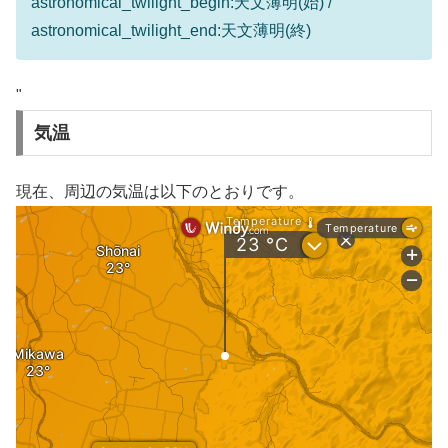
astronomical_twilight_begin:天文薄明(始) /
astronomical_twilight_end:天文薄明(終)
"
気温
現在、周辺の気温は以下のとおりです。