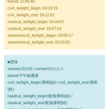
transit: 11:45:40
civil_twilight_begin: 04:19:19
civil_twilight_end: 19:12:02
nautical_twilight_begin: 03:44:07
nautical_twilight_end: 19:47:14
astronomical_twilight_begin: 03:06:17
astronomical_twilight_end: 20:25:03
■意味
sunrise:日の出 / sunset:日の入り
transit:子午線通過
civil_twilight_begin:薄明(始) / civil_twilight_end:薄明
(終)
nautical_twilight_begin:航海薄明(始) /
nautical_twilight_end:航海薄明(終)