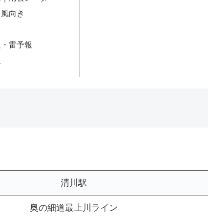
・風向き
報・雷予報
報
清川駅
奥の細道最上川ライン