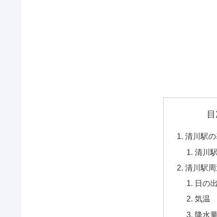
目
清川駅の
清川
清川駅周
日の
気温
降水