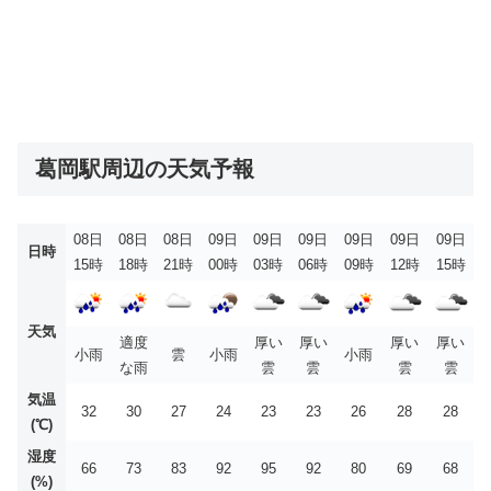
葛岡駅周辺の天気予報
08日
08日
08日
09日
09日
09日
09日
09日
09日
日時
15時
18時
21時
00時
03時
06時
09時
12時
15時
天気
適度
厚い
厚い
厚い
厚い
小雨
雲
小雨
小雨
な雨
雲
雲
雲
雲
気温
32
30
27
24
23
23
26
28
28
(℃)
湿度
66
73
83
92
95
92
80
69
68
(%)