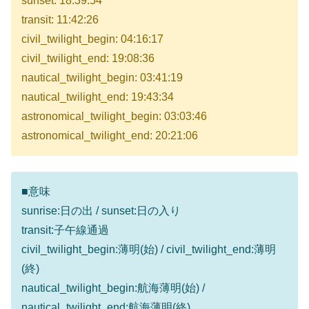
sunset: 18:39:54
transit: 11:42:26
civil_twilight_begin: 04:16:17
civil_twilight_end: 19:08:36
nautical_twilight_begin: 03:41:19
nautical_twilight_end: 19:43:34
astronomical_twilight_begin: 03:03:46
astronomical_twilight_end: 20:21:06
■意味
sunrise:日の出 / sunset:日の入り
transit:子午線通過
civil_twilight_begin:薄明(始) / civil_twilight_end:薄明
(終)
nautical_twilight_begin:航海薄明(始) /
nautical_twilight_end:航海薄明(終)