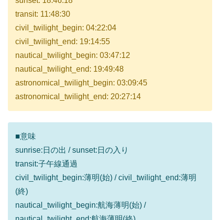
sunset: 18:46:18
transit: 11:48:30
civil_twilight_begin: 04:22:04
civil_twilight_end: 19:14:55
nautical_twilight_begin: 03:47:12
nautical_twilight_end: 19:49:48
astronomical_twilight_begin: 03:09:45
astronomical_twilight_end: 20:27:14
■意味
sunrise:日の出 / sunset:日の入り
transit:子午線通過
civil_twilight_begin:薄明(始) / civil_twilight_end:薄明
(終)
nautical_twilight_begin:航海薄明(始) /
nautical_twilight_end:航海薄明(終)