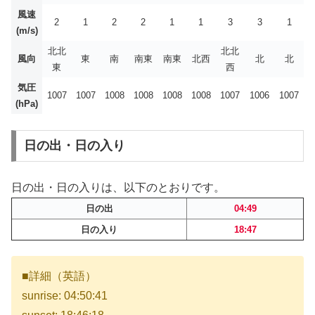
風速
2
1
2
2
1
1
3
3
1
(m/s)
北北
北北
風向
東
南
南東
南東
北西
北
北
東
西
気圧
1007
1007
1008
1008
1008
1008
1007
1006
1007
(hPa)
日の出・日の入り
日の出・日の入りは、以下のとおりです。
日の出
04:49
日の入り
18:47
■詳細（英語）
sunrise: 04:50:41