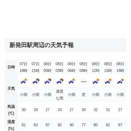
新発田駅周辺の天気予報
07日
07日
08日
08日
08日
08日
08日
08日
08日
日時
18時
21時
00時
03時
06時
09時
12時
15時
18時
天気
適度
小雨
小雨
小雨
小雨
雲
小雨
小雨
小雨
な雨
気温
30
29
27
24
27
30
32
31
27
(℃)
湿度
81
83
87
92
90
77
80
82
87
(%)