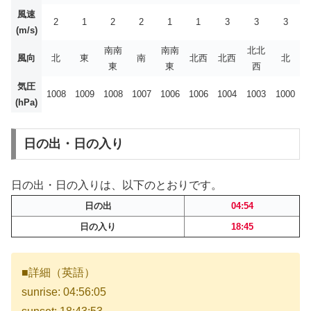
風速
2
1
2
2
1
1
3
3
3
(m/s)
南南
南南
北北
風向
北
東
南
北西
北西
北
東
東
西
気圧
1008
1009
1008
1007
1006
1006
1004
1003
1000
(hPa)
日の出・日の入り
日の出・日の入りは、以下のとおりです。
日の出
04:54
日の入り
18:45
■詳細（英語）
sunrise: 04:56:05