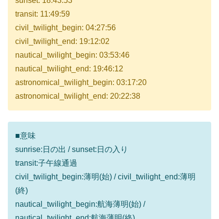
sunset: 18:43:53
transit: 11:49:59
civil_twilight_begin: 04:27:56
civil_twilight_end: 19:12:02
nautical_twilight_begin: 03:53:46
nautical_twilight_end: 19:46:12
astronomical_twilight_begin: 03:17:20
astronomical_twilight_end: 20:22:38
■意味
sunrise:日の出 / sunset:日の入り
transit:子午線通過
civil_twilight_begin:薄明(始) / civil_twilight_end:薄明
(終)
nautical_twilight_begin:航海薄明(始) /
nautical_twilight_end:航海薄明(終)