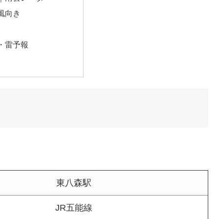
風向き
・雷予報
東八森駅
JR五能線