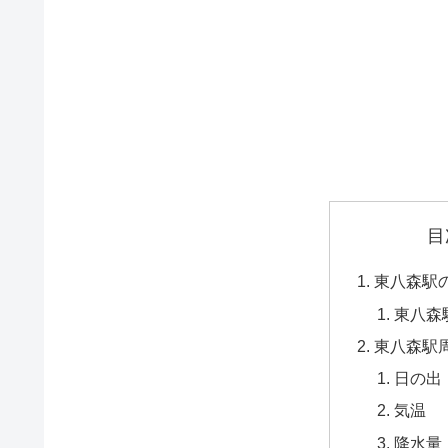
目
東八森駅
東八森
東八森駅
日の出
気温
降水量