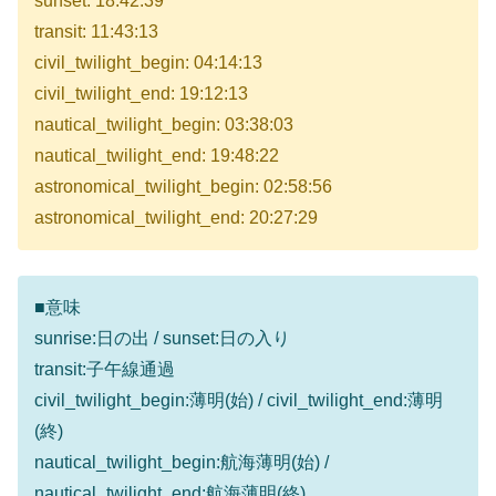
sunset: 18:42:39
transit: 11:43:13
civil_twilight_begin: 04:14:13
civil_twilight_end: 19:12:13
nautical_twilight_begin: 03:38:03
nautical_twilight_end: 19:48:22
astronomical_twilight_begin: 02:58:56
astronomical_twilight_end: 20:27:29
■意味
sunrise:日の出 / sunset:日の入り
transit:子午線通過
civil_twilight_begin:薄明(始) / civil_twilight_end:薄明
(終)
nautical_twilight_begin:航海薄明(始) /
nautical_twilight_end:航海薄明(終)