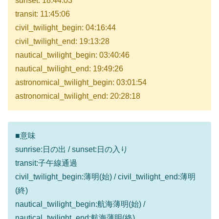
sunset: 18:44:03
transit: 11:45:06
civil_twilight_begin: 04:16:44
civil_twilight_end: 19:13:28
nautical_twilight_begin: 03:40:46
nautical_twilight_end: 19:49:26
astronomical_twilight_begin: 03:01:54
astronomical_twilight_end: 20:28:18
■意味
sunrise:日の出 / sunset:日の入り
transit:子午線通過
civil_twilight_begin:薄明(始) / civil_twilight_end:薄明
(終)
nautical_twilight_begin:航海薄明(始) /
nautical_twilight_end:航海薄明(終)