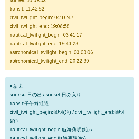
sunset: 18:39:52
transit: 11:42:52
civil_twilight_begin: 04:16:47
civil_twilight_end: 19:08:58
nautical_twilight_begin: 03:41:17
nautical_twilight_end: 19:44:28
astronomical_twilight_begin: 03:03:06
astronomical_twilight_end: 20:22:39
■意味
sunrise:日の出 / sunset:日の入り
transit:子午線通過
civil_twilight_begin:薄明(始) / civil_twilight_end:薄明
(終)
nautical_twilight_begin:航海薄明(始) /
nautical_twilight_end:航海薄明(終)