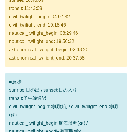
sunset: 18:48:09
transit: 11:43:09
civil_twilight_begin: 04:07:32
civil_twilight_end: 19:18:46
nautical_twilight_begin: 03:29:46
nautical_twilight_end: 19:56:32
astronomical_twilight_begin: 02:48:20
astronomical_twilight_end: 20:37:58
■意味
sunrise:日の出 / sunset:日の入り
transit:子午線通過
civil_twilight_begin:薄明(始) / civil_twilight_end:薄明
(終)
nautical_twilight_begin:航海薄明(始) /
nautical_twilight_end:航海薄明(終)