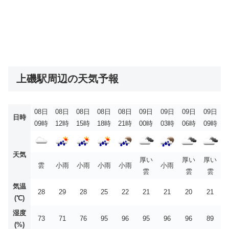
上磯駅周辺の天気予報
08日
08日
08日
08日
08日
09日
09日
09日
09日
日時
09時
12時
15時
18時
21時
00時
03時
06時
09時
天気
厚い
厚い
厚い
雲
小雨
小雨
小雨
小雨
小雨
雲
雲
雲
気温
28
29
28
25
22
21
21
20
21
(℃)
湿度
73
71
76
95
96
95
96
96
89
(%)