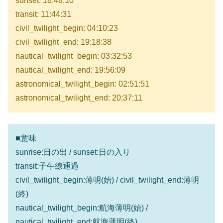
sunset: 18:48:10
transit: 11:44:31
civil_twilight_begin: 04:10:23
civil_twilight_end: 19:18:38
nautical_twilight_begin: 03:32:53
nautical_twilight_end: 19:56:09
astronomical_twilight_begin: 02:51:51
astronomical_twilight_end: 20:37:11
■意味
sunrise:日の出 / sunset:日の入り
transit:子午線通過
civil_twilight_begin:薄明(始) / civil_twilight_end:薄明
(終)
nautical_twilight_begin:航海薄明(始) /
nautical_twilight_end:航海薄明(終)