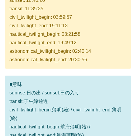
sunset: 18:40:26
transit: 11:35:35
civil_twilight_begin: 03:59:57
civil_twilight_end: 19:11:13
nautical_twilight_begin: 03:21:58
nautical_twilight_end: 19:49:12
astronomical_twilight_begin: 02:40:14
astronomical_twilight_end: 20:30:56
■意味
sunrise:日の出 / sunset:日の入り
transit:子午線通過
civil_twilight_begin:薄明(始) / civil_twilight_end:薄明
(終)
nautical_twilight_begin:航海薄明(始) /
nautical_twilight_end:航海薄明(終)