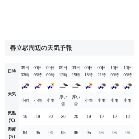
春立駅周辺の天気予報
09日
09日
09日
09日
09日
09日
09日
10日
10日
日時
03時
06時
09時
12時
15時
18時
21時
00時
03時
天気
厚い
厚い
小雨
小雨
小雨
小雨
小雨
小雨
小雨
雲
雲
気温
19
19
20
20
20
19
19
19
18
(℃)
湿度
94
95
94
95
96
95
96
96
96
(%)