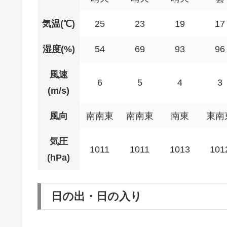
気温(℃)
25
23
19
17
湿度(%)
54
69
93
96
風速
6
5
4
3
(m/s)
風向
南南東
南南東
南東
東南
気圧
1011
1011
1013
101
(hPa)
日の出・日の入り