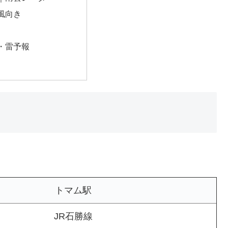
風向き
・雷予報
トマム駅
JR石勝線