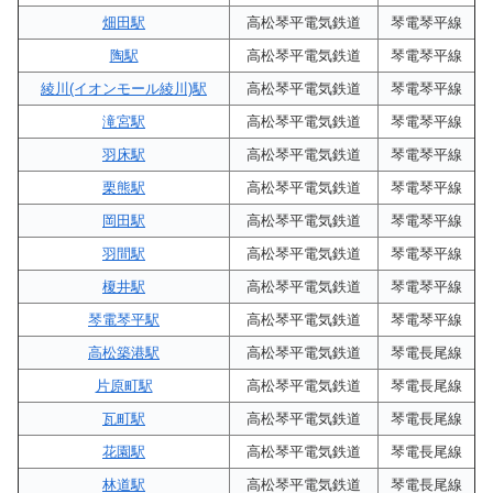
畑田駅
高松琴平電気鉄道
琴電琴平線
陶駅
高松琴平電気鉄道
琴電琴平線
綾川(イオンモール綾川)駅
高松琴平電気鉄道
琴電琴平線
滝宮駅
高松琴平電気鉄道
琴電琴平線
羽床駅
高松琴平電気鉄道
琴電琴平線
栗熊駅
高松琴平電気鉄道
琴電琴平線
岡田駅
高松琴平電気鉄道
琴電琴平線
羽間駅
高松琴平電気鉄道
琴電琴平線
榎井駅
高松琴平電気鉄道
琴電琴平線
琴電琴平駅
高松琴平電気鉄道
琴電琴平線
高松築港駅
高松琴平電気鉄道
琴電長尾線
片原町駅
高松琴平電気鉄道
琴電長尾線
瓦町駅
高松琴平電気鉄道
琴電長尾線
花園駅
高松琴平電気鉄道
琴電長尾線
林道駅
高松琴平電気鉄道
琴電長尾線