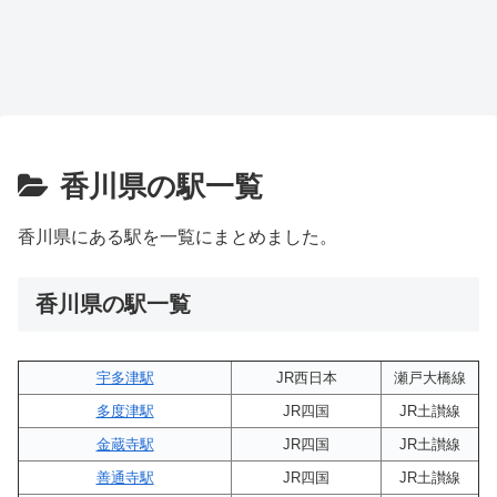
香川県の駅一覧
香川県にある駅を一覧にまとめました。
香川県の駅一覧
宇多津駅
JR西日本
瀬戸大橋線
多度津駅
JR四国
JR土讃線
金蔵寺駅
JR四国
JR土讃線
善通寺駅
JR四国
JR土讃線