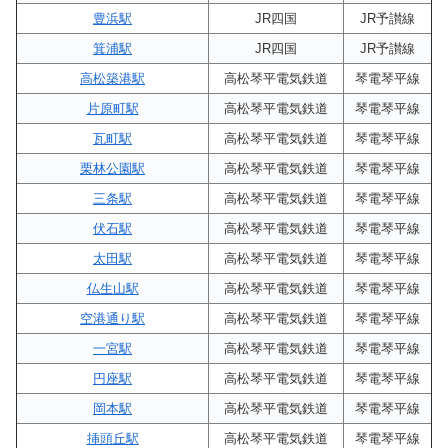
豊浜駅
JR四国
JR予讃線
箕浦駅
JR四国
JR予讃線
高松築港駅
高松琴平電気鉄道
琴電琴平線
片原町駅
高松琴平電気鉄道
琴電琴平線
瓦町駅
高松琴平電気鉄道
琴電琴平線
栗林公園駅
高松琴平電気鉄道
琴電琴平線
三条駅
高松琴平電気鉄道
琴電琴平線
伏石駅
高松琴平電気鉄道
琴電琴平線
太田駅
高松琴平電気鉄道
琴電琴平線
仏生山駅
高松琴平電気鉄道
琴電琴平線
空港通り駅
高松琴平電気鉄道
琴電琴平線
一宮駅
高松琴平電気鉄道
琴電琴平線
円座駅
高松琴平電気鉄道
琴電琴平線
岡本駅
高松琴平電気鉄道
琴電琴平線
挿頭丘駅
高松琴平電気鉄道
琴電琴平線