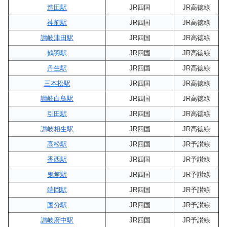
造田駅
JR四国
JR高徳線
神前駅
JR四国
JR高徳線
讃岐津田駅
JR四国
JR高徳線
鶴羽駅
JR四国
JR高徳線
丹生駅
JR四国
JR高徳線
三本松駅
JR四国
JR高徳線
讃岐白鳥駅
JR四国
JR高徳線
引田駅
JR四国
JR高徳線
讃岐相生駅
JR四国
JR高徳線
高松駅
JR四国
JR予讃線
香西駅
JR四国
JR予讃線
鬼無駅
JR四国
JR予讃線
端岡駅
JR四国
JR予讃線
国分駅
JR四国
JR予讃線
讃岐府中駅
JR四国
JR予讃線