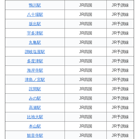
鴨川駅
JR四国
JR予讃線
八十場駅
JR四国
JR予讃線
坂出駅
JR四国
JR予讃線
宇多津駅
JR四国
JR予讃線
丸亀駅
JR四国
JR予讃線
讃岐塩屋駅
JR四国
JR予讃線
多度津駅
JR四国
JR予讃線
海岸寺駅
JR四国
JR予讃線
津島ノ宮駅
JR四国
JR予讃線
詫間駅
JR四国
JR予讃線
みの駅
JR四国
JR予讃線
高瀬駅
JR四国
JR予讃線
比地大駅
JR四国
JR予讃線
本山駅
JR四国
JR予讃線
観音寺駅
JR四国
JR予讃線