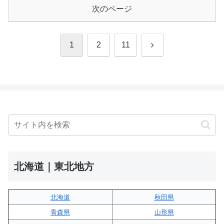
次のページ
次
1
2
11
へ
北海道｜東北地方
北海道
秋田県
青森県
山形県