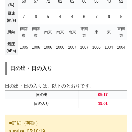
50
57
71
82
82
66
56
48
52
(%)
風速
7
6
5
4
4
6
7
6
5
(m/s)
南南
南南
東南
東南
風向
南東
南東
南東
東
東
東
東
東
東
気圧
1005
1006
1006
1006
1007
1007
1006
1004
1004
(hPa)
日の出・日の入り
日の出・日の入りは、以下のとおりです。
日の出
05:17
日の入り
19:01
■詳細（英語）
sunrise: 05:18:19