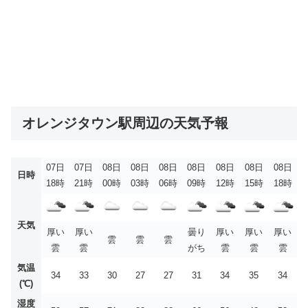
オレンジタウン駅周辺の天気予報
07日
07日
08日
08日
08日
08日
08日
08日
08日
日時
18時
21時
00時
03時
06時
09時
12時
15時
18時
天気
厚い
厚い
曇り
厚い
厚い
厚い
雲
雲
雲
雲
雲
がち
雲
雲
雲
気温
34
33
30
27
27
31
34
35
34
(℃)
湿度