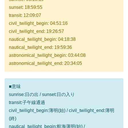
sunset: 18:59:55
transit: 12:09:07
civil_twilight_begin: 04:51:16
civil_twilight_end: 19:26:57
nautical_twilight_begin: 04:18:38
nautical_twilight_end: 19:59:36
astronomical_twilight_begin: 03:44:08
astronomical_twilight_end: 20:34:05
■意味
sunrise:日の出 / sunset:日の入り
transit:子午線通過
civil_twilight_begin:薄明(始) / civil_twilight_end:薄明
(終)
nautical_twilight_begin:航海薄明(始) /