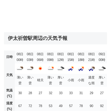
伊太祈曽駅周辺の天気予報
08日
08日
08日
08日
08日
08日
08日
08日
09日
日時
00時
03時
06時
09時
12時
15時
18時
21時
00時
天気
薄い
薄い
薄い
厚い
適度
厚い
晴天
小雨
小雨
雲
雲
雲
雲
な雨
雲
気温
30
28
27
32
33
33
31
29
27
(℃)
湿度
67
72
78
53
49
57
78
90
92
(%)