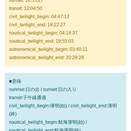
sunset: 18:55:27
transit: 12:04:50
civil_twilight_begin: 04:47:12
civil_twilight_end: 19:22:27
nautical_twilight_begin: 04:14:37
nautical_twilight_end: 19:55:03
astronomical_twilight_begin: 03:40:11
astronomical_twilight_end: 20:29:28
■意味
sunrise:日の出 / sunset:日の入り
transit:子午線通過
civil_twilight_begin:薄明(始) / civil_twilight_end:薄明
(終)
nautical_twilight_begin:航海薄明(始) /
nautical_twilight_end:航海薄明(終)